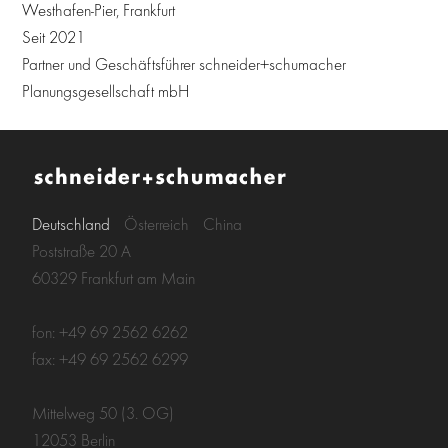
Westhafen-Pier, Frankfurt
Seit 2021
Partner und Geschäftsführer schneider+schumacher
Planungsgesellschaft mbH
Deutschland
Österreich
China
Poststraße 20 A
60329 Frankfurt am Main
fon: +49 69 2562 6262
fax: +49 69 2562 6299
Mittelweg 50 (3. OG)
12053 Berlin