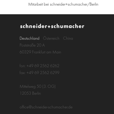
Mitarbeit bei schneider+schumacher/Berlin
Deutschland
Österreich
China
Poststraße 20 A
60329 Frankfurt am Main
fon: +49 69 2562 6262
fax: +49 69 2562 6299
Mittelweg 50 (3. OG)
12053 Berlin
office@schneider-schumacher.de