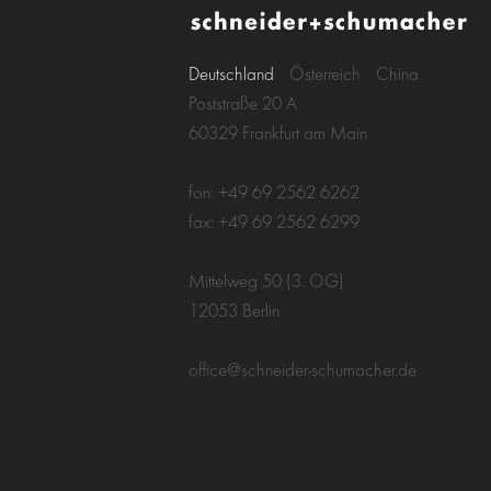
Deutschland
Österreich
China
Poststraße 20 A
60329 Frankfurt am Main
fon: +49 69 2562 6262
fax: +49 69 2562 6299
Mittelweg 50 (3. OG)
12053 Berlin
office@schneider-schumacher.de