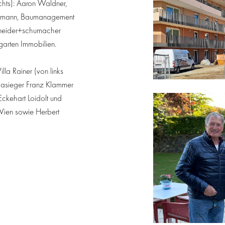
chts): Aaron Waldner,
 Obmann, Baumanagement
chneider+schumacher
arten Immobilien.
lla Rainer (von links
piasieger Franz Klammer
ckehart Loidolt und
ien sowie Herbert