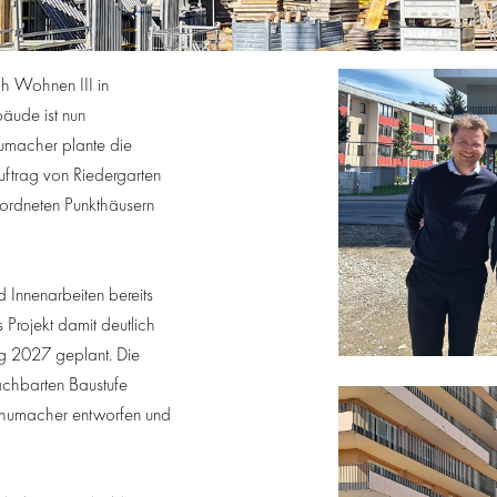
h Wohnen III in
äude ist nun
umacher plante die
ftrag von Riedergarten
eordneten Punkthäusern
 Innenarbeiten bereits
Projekt damit deutlich
ing 2027 geplant. Die
achbarten Baustufe
chumacher entworfen und