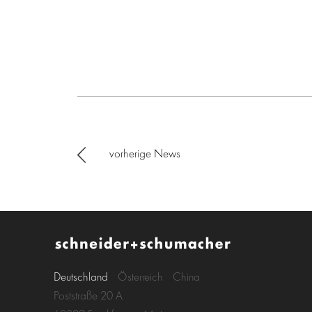
vorherige News
Deutschland
Österreich
China
Poststraße 20 A