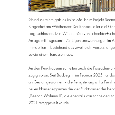
Grund zu feiern gab es Mitte Mai beim Projekt Seena
Klagenfurt am Wörthersee: Der Rohbau aller drei Geb
abgeschlossen. Das Wiener Büro von schneider+sch
Anlage mit insgesamt 173 Eigentumswohnungen im Au
Immobilien – bestehend aus zwei leicht versetzt ang
sowie einem Terrassenhaus.
An den Punkthäusern schreiten auch die Fassaden- und
zügig voran. Seit Baubeginn im Februar 2025 hat das 
an Gestalt gewonnen – die Fertigstellung ist für Frühl
neuen Häuser ergänzen die vier Punkthäuser der ben
„Seenah Wohnen II”, die ebenfalls von schneider+s
2021 fertiggestellt wurde.