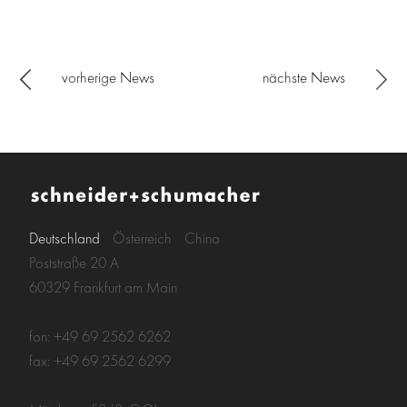
vorherige News
nächste News
Deutschland
Österreich
China
Poststraße 20 A
60329 Frankfurt am Main
fon: +49 69 2562 6262
fax: +49 69 2562 6299