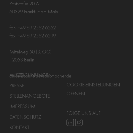
Poststraße 20 A
60329 Frankfurt am Main
fon: +49 69 2562 6262
fax: +49 69 2562 6299
Mittelweg 50 (3. OG)
12053 Berlin
AUSZEICHNUNGEN
office@schneider-schumacher.de
COOKIE-EINSTELLUNGEN
PRESSE
ÖFFNEN
STELLENANGEBOTE
IMPRESSUM
FOLGE UNS AUF
DATENSCHUTZ
KONTAKT