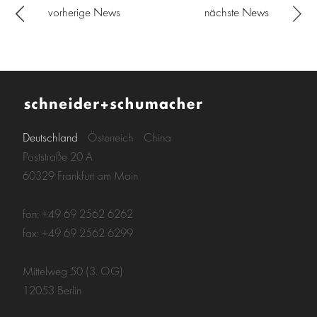
vorherige News
nächste News
Deutschland
Österreich
China
Poststraße 20 A
60329 Frankfurt am Main
fon: +49 69 2562 6262
fax: +49 69 2562 6299
Mittelweg 50 (3. OG)
12053 Berlin