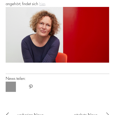
angehört, findet sich
hier
.
News teilen:
vorherige News
nächste News