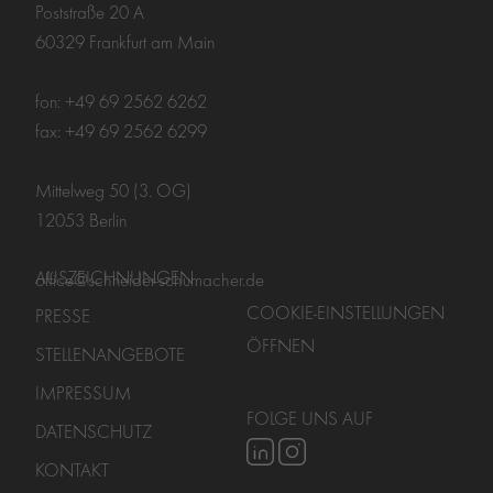
Poststraße 20 A
60329 Frankfurt am Main
fon: +49 69 2562 6262
fax: +49 69 2562 6299
Mittelweg 50 (3. OG)
12053 Berlin
AUSZEICHNUNGEN
office@schneider-schumacher.de
COOKIE-EINSTELLUNGEN
PRESSE
ÖFFNEN
STELLENANGEBOTE
IMPRESSUM
FOLGE UNS AUF
DATENSCHUTZ
KONTAKT