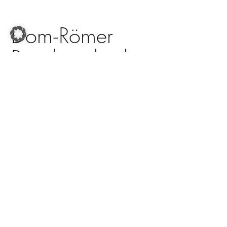
Dom-Römer
Projektarchitekt
Mit dem Wiederaufbau des Stadtzentrums ist in
Frankfurt eine Quartiersgestaltung gelungen, die
sowohl die Stadtbewohnerinnen und -bewohner als
auch Besucherinnen und Besuchern viel bietet.
Nach erfolgter Masterplanung wurde
schneider+schumacher 2012 von der DomRömer
GmbH als Projektarchitekt mit der Koordinierung der
Gesamtplanung beauftragt. In dieser Rolle gestaltete