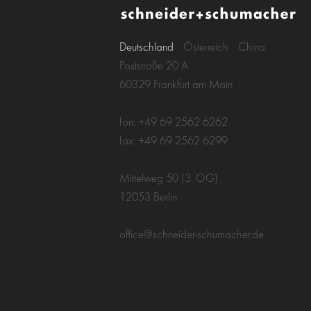
Deutschland
Österreich
China
Poststraße 20 A
60329 Frankfurt am Main
fon: +49 69 2562 6262
fax: +49 69 2562 6299
Mittelweg 50 (3. OG)
12053 Berlin
office@schneider-schumacher.de