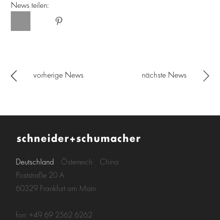
News teilen:
vorherige News
nächste News
Deutschland
Österreich
China
Poststraße 20 A
60329 Frankfurt am Main
fon: +49 69 2562 6262